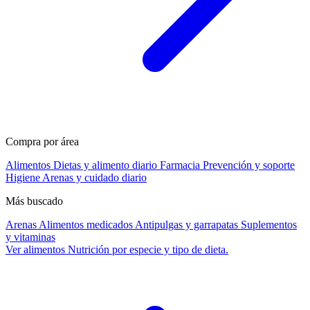
Compra por área
Alimentos
Dietas y alimento diario
Farmacia
Prevención y soporte
Higiene
Arenas y cuidado diario
Más buscado
Arenas
Alimentos medicados
Antipulgas y garrapatas
Suplementos
y vitaminas
Ver alimentos
Nutrición por especie y tipo de dieta.