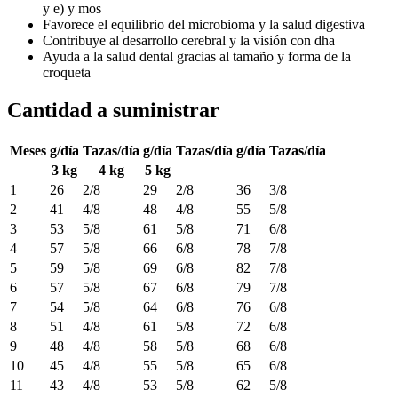
y e) y mos
Favorece el equilibrio del microbioma y la salud digestiva
Contribuye al desarrollo cerebral y la visión con dha
Ayuda a la salud dental gracias al tamaño y forma de la
croqueta
Cantidad a suministrar
Meses
g/día
Tazas/día
g/día
Tazas/día
g/día
Tazas/día
3 kg
4 kg
5 kg
1
26
2/8
29
2/8
36
3/8
2
41
4/8
48
4/8
55
5/8
3
53
5/8
61
5/8
71
6/8
4
57
5/8
66
6/8
78
7/8
5
59
5/8
69
6/8
82
7/8
6
57
5/8
67
6/8
79
7/8
7
54
5/8
64
6/8
76
6/8
8
51
4/8
61
5/8
72
6/8
9
48
4/8
58
5/8
68
6/8
10
45
4/8
55
5/8
65
6/8
11
43
4/8
53
5/8
62
5/8