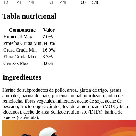
12
41
4/8
51
4/8
60
5/8
Tabla nutricional
Componente
Valor
Humedad Max
7.0%
Proteína Cruda Min
34.0%
Grasa Cruda Min
16.0%
Fibra Cruda Max
3.3%
Cenizas Max
8.6%
Ingredientes
Harina de subproductos de pollo, arroz, gluten de trigo, grasas
animales, harina de maíz, proteína animal hidrolizada, pulpa de
remolacha, fibras vegetales, minerales, aceite de soja, aceite de
pescado, fructo-oligosacáridos, levadura hidrolizada (MOS y beta-
glucanos), aceite de alga Schizochytrium sp. (DHA), harina de
tagetes (caléndula).