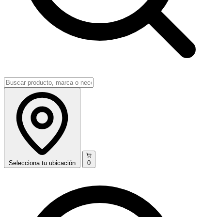
Selecciona
tu ubicación
0