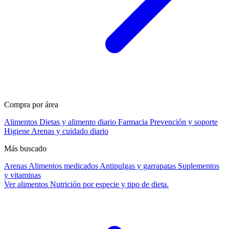
Compra por área
Alimentos
Dietas y alimento diario
Farmacia
Prevención y soporte
Higiene
Arenas y cuidado diario
Más buscado
Arenas
Alimentos medicados
Antipulgas y garrapatas
Suplementos
y vitaminas
Ver alimentos
Nutrición por especie y tipo de dieta.