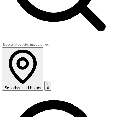
Selecciona
tu ubicación
0