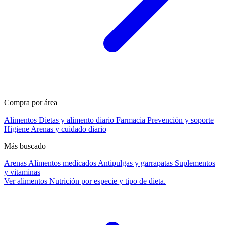
Compra por área
Alimentos
Dietas y alimento diario
Farmacia
Prevención y soporte
Higiene
Arenas y cuidado diario
Más buscado
Arenas
Alimentos medicados
Antipulgas y garrapatas
Suplementos
y vitaminas
Ver alimentos
Nutrición por especie y tipo de dieta.