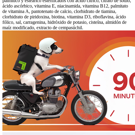
palmítico y esteárico esterificados con ácido cítrico, citrato de sodio,
ácido ascórbico, vitamina E, niacinamida, vitamina B12, palmitato
de vitamina A, pantotenato de calcio, clorhidrato de tiamina,
clorhidrato de piridoxina, biotina, vitamina D3, riboflavina, ácido
fólico, sal, carragenina, hidróxido de potasio, cisteína, almidón de
maíz modificado, extracto de cempasúchil.