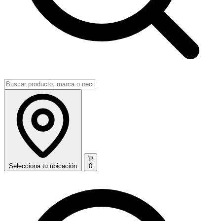
Selecciona
tu ubicación
0