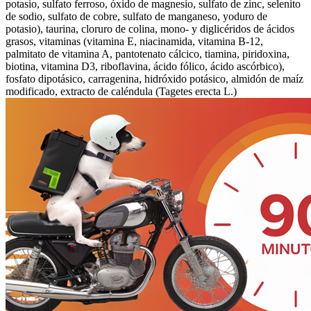
potasio, sulfato ferroso, óxido de magnesio, sulfato de zinc, selenito
de sodio, sulfato de cobre, sulfato de manganeso, yoduro de
potasio), taurina, cloruro de colina, mono- y diglicéridos de ácidos
grasos, vitaminas (vitamina E, niacinamida, vitamina B-12,
palmitato de vitamina A, pantotenato cálcico, tiamina, piridoxina,
biotina, vitamina D3, riboflavina, ácido fólico, ácido ascórbico),
fosfato dipotásico, carragenina, hidróxido potásico, almidón de maíz
modificado, extracto de caléndula (Tagetes erecta L.)