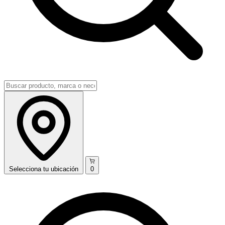
Selecciona
tu ubicación
0