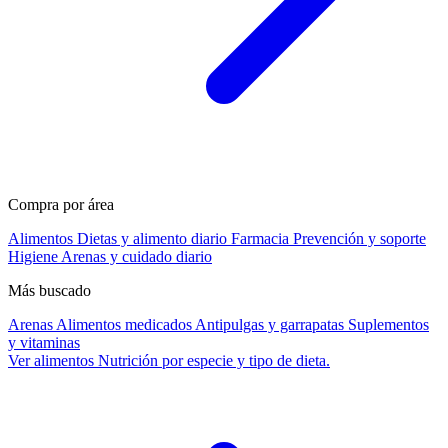
Compra por área
Alimentos
Dietas y alimento diario
Farmacia
Prevención y soporte
Higiene
Arenas y cuidado diario
Más buscado
Arenas
Alimentos medicados
Antipulgas y garrapatas
Suplementos
y vitaminas
Ver alimentos
Nutrición por especie y tipo de dieta.