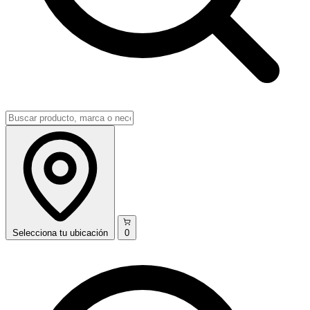
Selecciona
tu ubicación
0