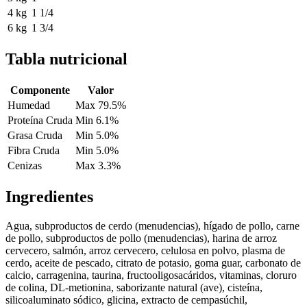
4 kg
1 1/4
6 kg
1 3/4
Tabla nutricional
Componente
Valor
Humedad
Max 79.5%
Proteína Cruda
Min 6.1%
Grasa Cruda
Min 5.0%
Fibra Cruda
Min 5.0%
Cenizas
Max 3.3%
Ingredientes
Agua, subproductos de cerdo (menudencias), hígado de pollo, carne
de pollo, subproductos de pollo (menudencias), harina de arroz
cervecero, salmón, arroz cervecero, celulosa en polvo, plasma de
cerdo, aceite de pescado, citrato de potasio, goma guar, carbonato de
calcio, carragenina, taurina, fructooligosacáridos, vitaminas, cloruro
de colina, DL-metionina, saborizante natural (ave), cisteína,
silicoaluminato sódico, glicina, extracto de cempasúchil,