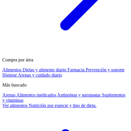
Compra por área
Alimentos
Dietas y alimento diario
Farmacia
Prevención y soporte
Higiene
Arenas y cuidado diario
Más buscado
Arenas
Alimentos medicados
Antipulgas y garrapatas
Suplementos
y vitaminas
Ver alimentos
Nutrición por especie y tipo de dieta.