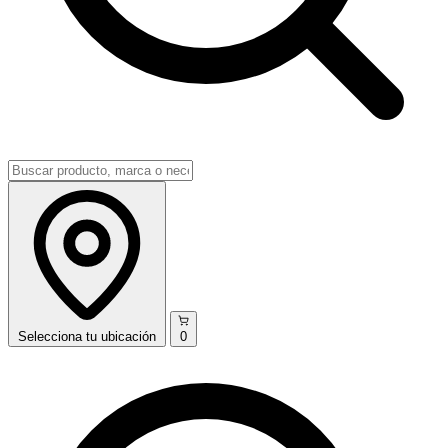
Selecciona
tu ubicación
0