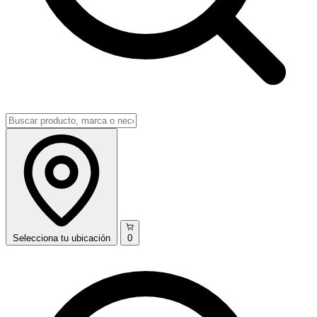
Selecciona
tu ubicación
0