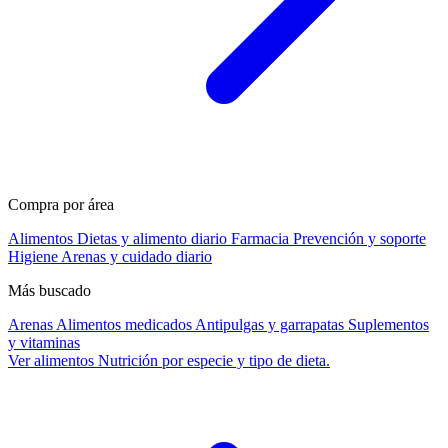
Compra por área
Alimentos
Dietas y alimento diario
Farmacia
Prevención y soporte
Higiene
Arenas y cuidado diario
Más buscado
Arenas
Alimentos medicados
Antipulgas y garrapatas
Suplementos
y vitaminas
Ver alimentos
Nutrición por especie y tipo de dieta.