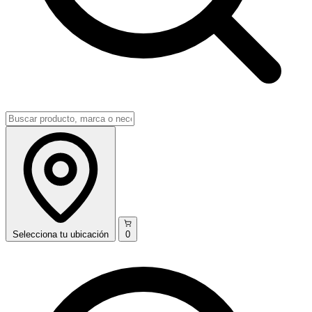
Selecciona
tu ubicación
0