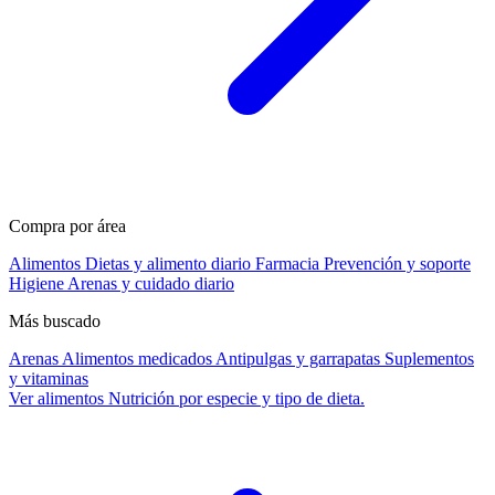
Compra por área
Alimentos
Dietas y alimento diario
Farmacia
Prevención y soporte
Higiene
Arenas y cuidado diario
Más buscado
Arenas
Alimentos medicados
Antipulgas y garrapatas
Suplementos
y vitaminas
Ver alimentos
Nutrición por especie y tipo de dieta.