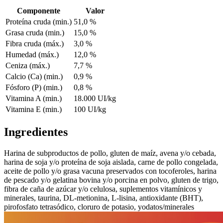
Componente
Valor
Proteína cruda (min.)
51,0 %
Grasa cruda (min.)
15,0 %
Fibra cruda (máx.)
3,0 %
Humedad (máx.)
12,0 %
Ceniza (máx.)
7,7 %
Calcio (Ca) (min.)
0,9 %
Fósforo (P) (min.)
0,8 %
Vitamina A (min.)
18.000 UI/kg
Vitamina E (min.)
100 UI/kg
Ingredientes
Harina de subproductos de pollo, gluten de maíz, avena y/o cebada,
harina de soja y/o proteína de soja aislada, carne de pollo congelada,
aceite de pollo y/o grasa vacuna preservados con tocoferoles, harina
de pescado y/o gelatina bovina y/o porcina en polvo, gluten de trigo,
fibra de caña de azúcar y/o celulosa, suplementos vitamínicos y
minerales, taurina, DL-metionina, L-lisina, antioxidante (BHT),
pirofosfato tetrasódico, cloruro de potasio, yodatos/minerales