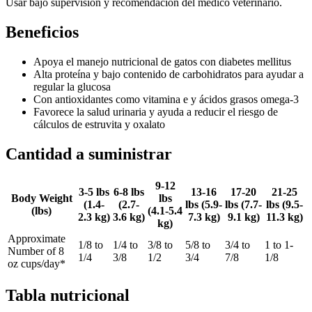
Usar bajo supervisión y recomendación del médico veterinario.
Beneficios
Apoya el manejo nutricional de gatos con diabetes mellitus
Alta proteína y bajo contenido de carbohidratos para ayudar a
regular la glucosa
Con antioxidantes como vitamina e y ácidos grasos omega-3
Favorece la salud urinaria y ayuda a reducir el riesgo de
cálculos de estruvita y oxalato
Cantidad a suministrar
9-12
3-5 lbs
6-8 lbs
13-16
17-20
21-25
Body Weight
lbs
(1.4-
(2.7-
lbs (5.9-
lbs (7.7-
lbs (9.5-
(lbs)
(4.1-5.4
2.3 kg)
3.6 kg)
7.3 kg)
9.1 kg)
11.3 kg)
kg)
Approximate
1/8 to
1/4 to
3/8 to
5/8 to
3/4 to
1 to 1-
Number of 8
1/4
3/8
1/2
3/4
7/8
1/8
oz cups/day*
Tabla nutricional