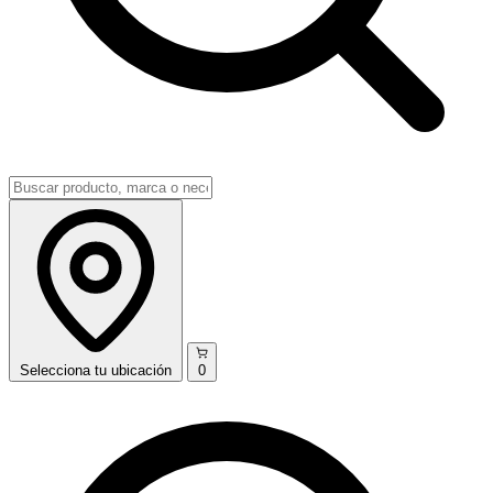
Selecciona
tu ubicación
0