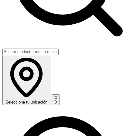
Selecciona
tu ubicación
0