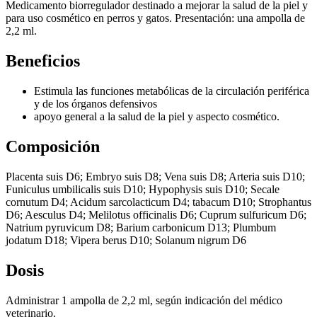
Medicamento biorregulador destinado a mejorar la salud de la piel y
para uso cosmético en perros y gatos. Presentación: una ampolla de
2,2 ml.
Beneficios
Estimula las funciones metabólicas de la circulación periférica
y de los órganos defensivos
apoyo general a la salud de la piel y aspecto cosmético.
Composición
Placenta suis D6; Embryo suis D8; Vena suis D8; Arteria suis D10;
Funiculus umbilicalis suis D10; Hypophysis suis D10; Secale
cornutum D4; Acidum sarcolacticum D4; tabacum D10; Strophantus
D6; Aesculus D4; Melilotus officinalis D6; Cuprum sulfuricum D6;
Natrium pyruvicum D8; Barium carbonicum D13; Plumbum
jodatum D18; Vipera berus D10; Solanum nigrum D6
Dosis
Administrar 1 ampolla de 2,2 ml, según indicación del médico
veterinario.