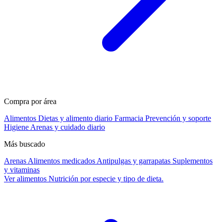
Compra por área
Alimentos
Dietas y alimento diario
Farmacia
Prevención y soporte
Higiene
Arenas y cuidado diario
Más buscado
Arenas
Alimentos medicados
Antipulgas y garrapatas
Suplementos
y vitaminas
Ver alimentos
Nutrición por especie y tipo de dieta.