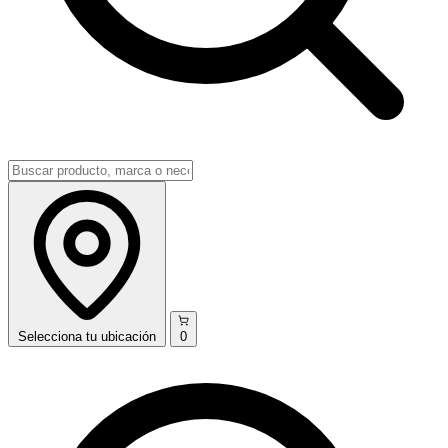
Selecciona
tu ubicación
0