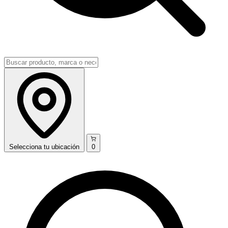
Selecciona
tu ubicación
0