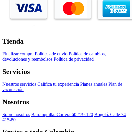
Tienda
Finalizar compra
Políticas de envío
Política de cambios,
devoluciones y reembolsos
Política de privacidad
Servicios
Nuestros servicios
Califica tu experiencia
Planes anuales
Plan de
vacunación
Nosotros
Sobre nosotros
Barranquilla: Carrera 60 #79-120
Bogotá: Calle 74
#15-80