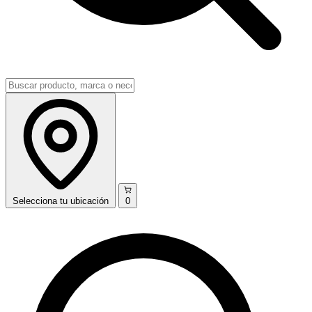
Selecciona
tu ubicación
0