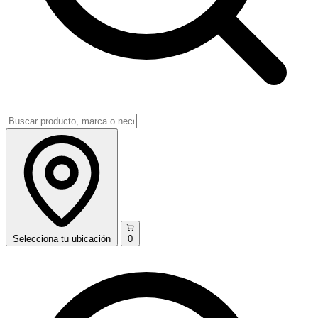
Selecciona
tu ubicación
0