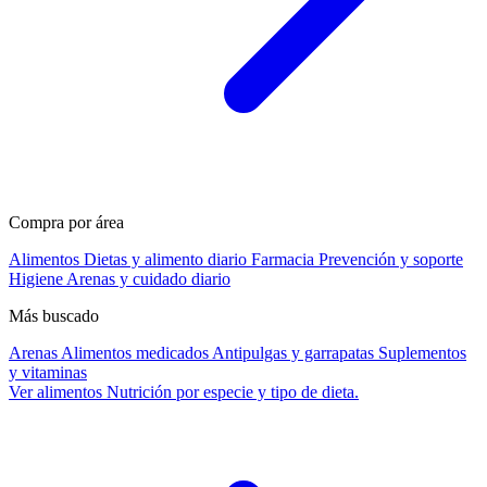
Compra por área
Alimentos
Dietas y alimento diario
Farmacia
Prevención y soporte
Higiene
Arenas y cuidado diario
Más buscado
Arenas
Alimentos medicados
Antipulgas y garrapatas
Suplementos
y vitaminas
Ver alimentos
Nutrición por especie y tipo de dieta.