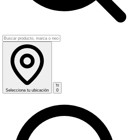
Selecciona
tu ubicación
0