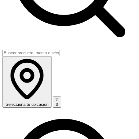
Selecciona
tu ubicación
0