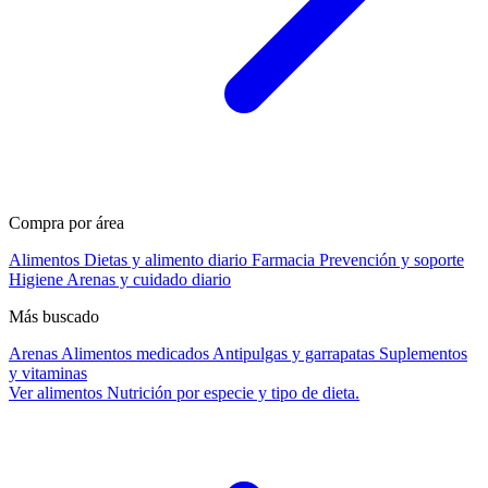
Compra por área
Alimentos
Dietas y alimento diario
Farmacia
Prevención y soporte
Higiene
Arenas y cuidado diario
Más buscado
Arenas
Alimentos medicados
Antipulgas y garrapatas
Suplementos
y vitaminas
Ver alimentos
Nutrición por especie y tipo de dieta.