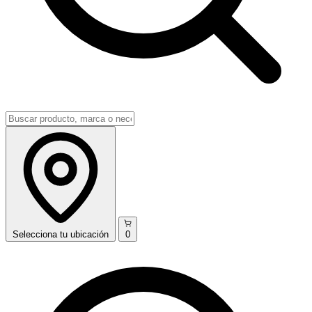
Selecciona
tu ubicación
0