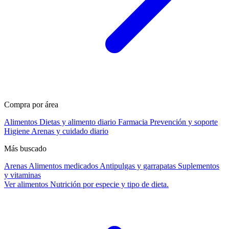
Compra por área
Alimentos
Dietas y alimento diario
Farmacia
Prevención y soporte
Higiene
Arenas y cuidado diario
Más buscado
Arenas
Alimentos medicados
Antipulgas y garrapatas
Suplementos
y vitaminas
Ver alimentos
Nutrición por especie y tipo de dieta.