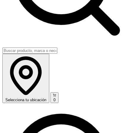
Selecciona
tu ubicación
0