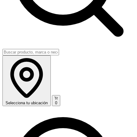
Selecciona
tu ubicación
0