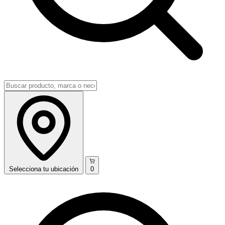
Selecciona
tu ubicación
0