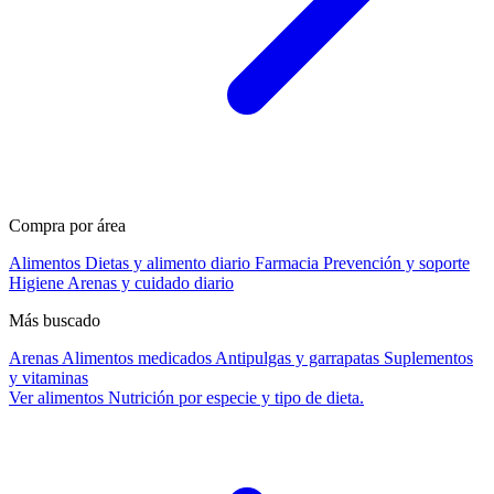
Compra por área
Alimentos
Dietas y alimento diario
Farmacia
Prevención y soporte
Higiene
Arenas y cuidado diario
Más buscado
Arenas
Alimentos medicados
Antipulgas y garrapatas
Suplementos
y vitaminas
Ver alimentos
Nutrición por especie y tipo de dieta.