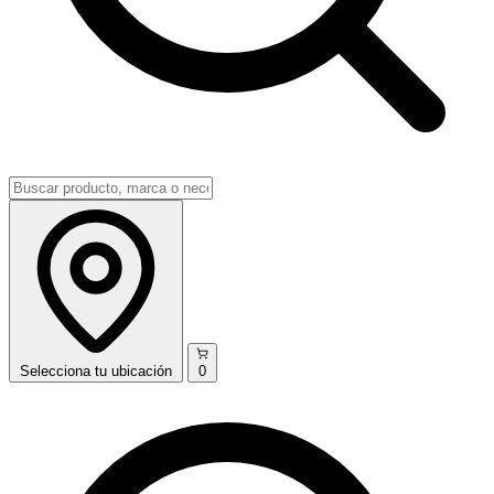
Selecciona
tu ubicación
0