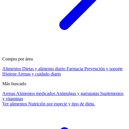
Compra por área
Alimentos
Dietas y alimento diario
Farmacia
Prevención y soporte
Higiene
Arenas y cuidado diario
Más buscado
Arenas
Alimentos medicados
Antipulgas y garrapatas
Suplementos
y vitaminas
Ver alimentos
Nutrición por especie y tipo de dieta.