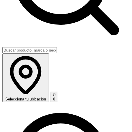
Selecciona
tu ubicación
0