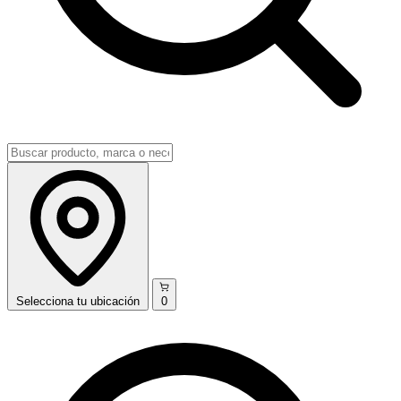
Selecciona
tu ubicación
0