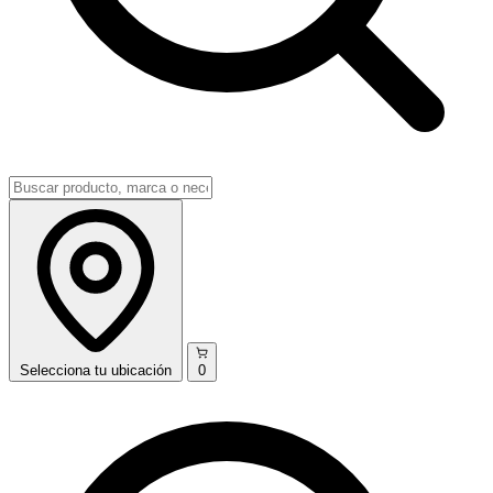
Selecciona
tu ubicación
0