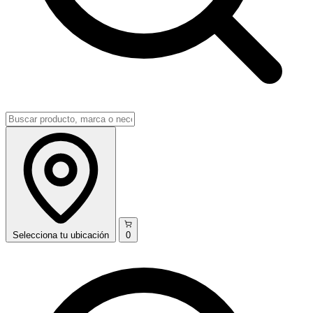
Selecciona
tu ubicación
0