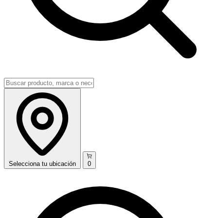
Selecciona
tu ubicación
0