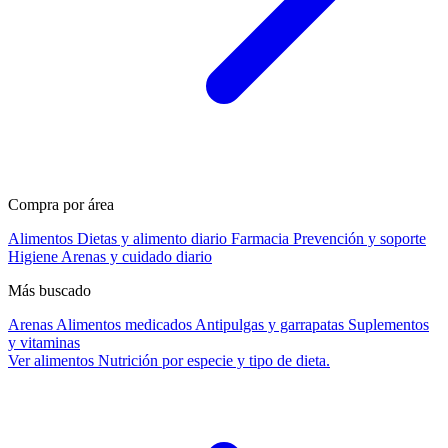
Compra por área
Alimentos
Dietas y alimento diario
Farmacia
Prevención y soporte
Higiene
Arenas y cuidado diario
Más buscado
Arenas
Alimentos medicados
Antipulgas y garrapatas
Suplementos
y vitaminas
Ver alimentos
Nutrición por especie y tipo de dieta.