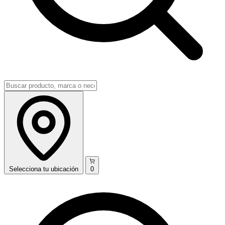
Selecciona
tu ubicación
0