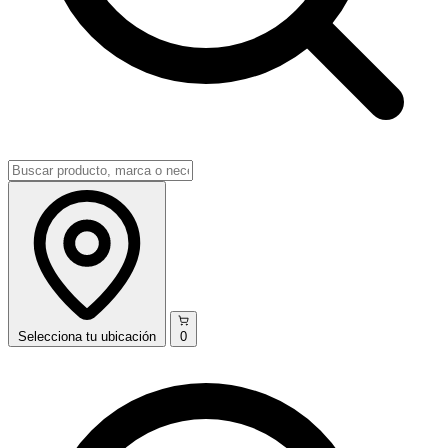
Selecciona
tu ubicación
0