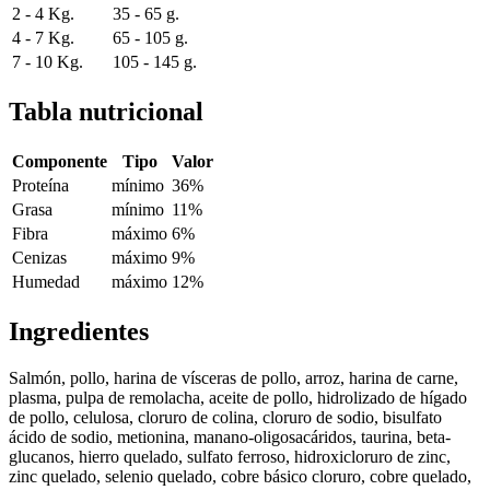
2 - 4 Kg.
35 - 65 g.
4 - 7 Kg.
65 - 105 g.
7 - 10 Kg.
105 - 145 g.
Tabla nutricional
Componente
Tipo
Valor
Proteína
mínimo
36%
Grasa
mínimo
11%
Fibra
máximo
6%
Cenizas
máximo
9%
Humedad
máximo
12%
Ingredientes
Salmón, pollo, harina de vísceras de pollo, arroz, harina de carne,
plasma, pulpa de remolacha, aceite de pollo, hidrolizado de hígado
de pollo, celulosa, cloruro de colina, cloruro de sodio, bisulfato
ácido de sodio, metionina, manano-oligosacáridos, taurina, beta-
glucanos, hierro quelado, sulfato ferroso, hidroxicloruro de zinc,
zinc quelado, selenio quelado, cobre básico cloruro, cobre quelado,