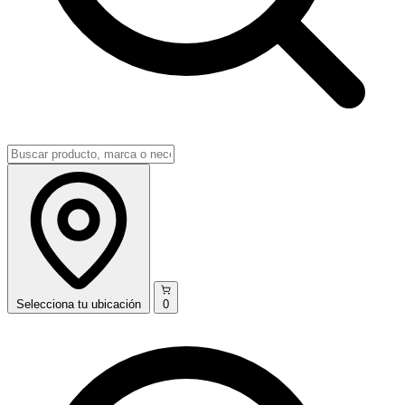
Selecciona
tu ubicación
0