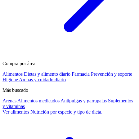
Compra por área
Alimentos
Dietas y alimento diario
Farmacia
Prevención y soporte
Higiene
Arenas y cuidado diario
Más buscado
Arenas
Alimentos medicados
Antipulgas y garrapatas
Suplementos
y vitaminas
Ver alimentos
Nutrición por especie y tipo de dieta.