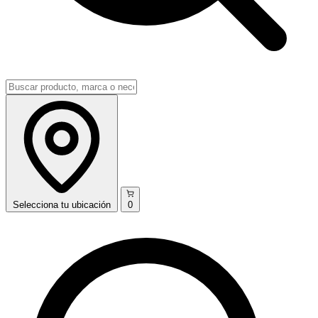
Selecciona
tu ubicación
0