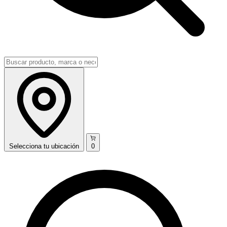
Selecciona
tu ubicación
0