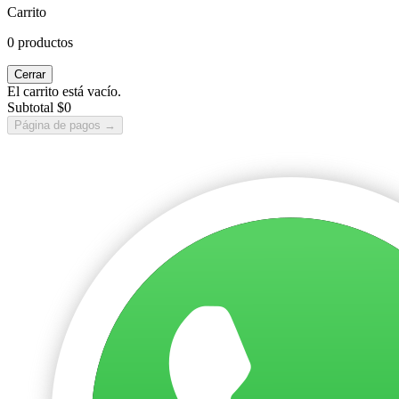
Carrito
0 productos
Cerrar
El carrito está vacío.
Subtotal
$0
Página de pagos
→