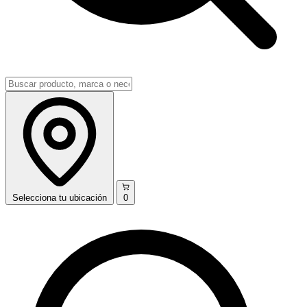
Selecciona
tu ubicación
0