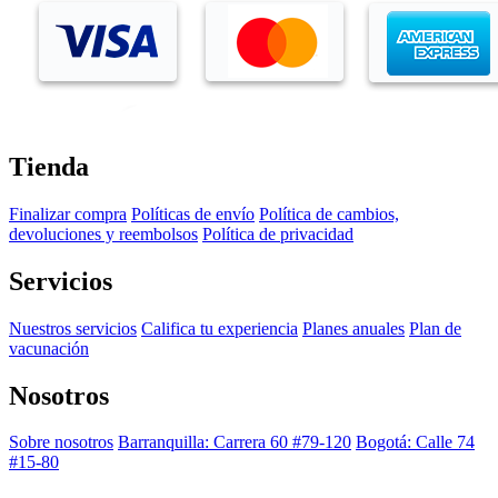
Tienda
Finalizar compra
Políticas de envío
Política de cambios,
devoluciones y reembolsos
Política de privacidad
Servicios
Nuestros servicios
Califica tu experiencia
Planes anuales
Plan de
vacunación
Nosotros
Sobre nosotros
Barranquilla: Carrera 60 #79-120
Bogotá: Calle 74
#15-80