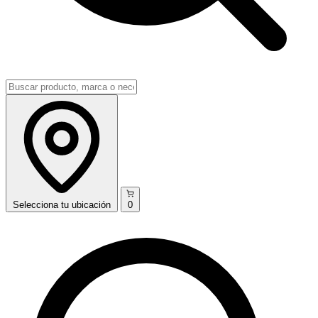
Selecciona
tu ubicación
0