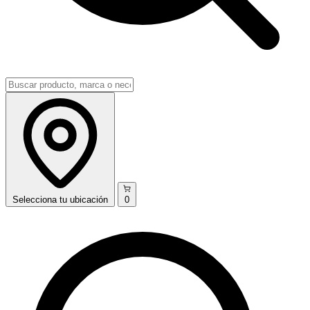
Selecciona
tu ubicación
0