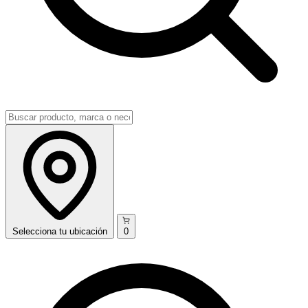
Selecciona
tu ubicación
0