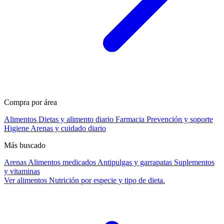
Compra por área
Alimentos
Dietas y alimento diario
Farmacia
Prevención y soporte
Higiene
Arenas y cuidado diario
Más buscado
Arenas
Alimentos medicados
Antipulgas y garrapatas
Suplementos
y vitaminas
Ver alimentos
Nutrición por especie y tipo de dieta.