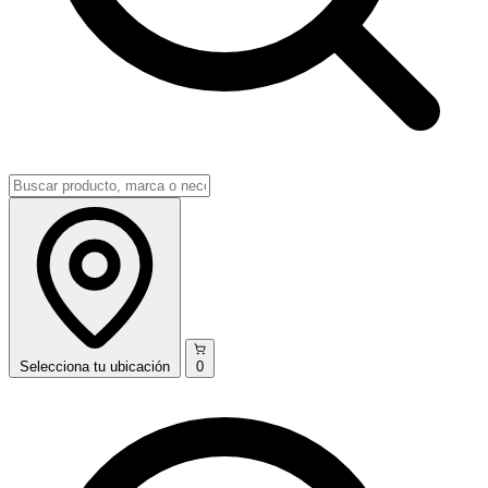
Selecciona
tu ubicación
0