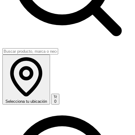
Selecciona
tu ubicación
0