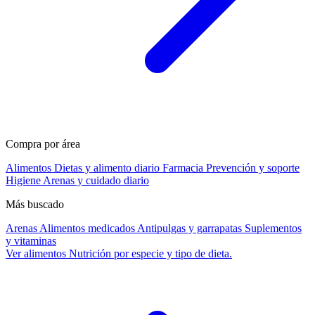
Compra por área
Alimentos
Dietas y alimento diario
Farmacia
Prevención y soporte
Higiene
Arenas y cuidado diario
Más buscado
Arenas
Alimentos medicados
Antipulgas y garrapatas
Suplementos
y vitaminas
Ver alimentos
Nutrición por especie y tipo de dieta.