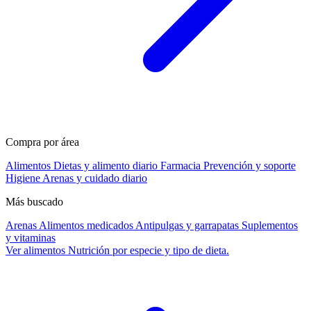
Compra por área
Alimentos
Dietas y alimento diario
Farmacia
Prevención y soporte
Higiene
Arenas y cuidado diario
Más buscado
Arenas
Alimentos medicados
Antipulgas y garrapatas
Suplementos
y vitaminas
Ver alimentos
Nutrición por especie y tipo de dieta.