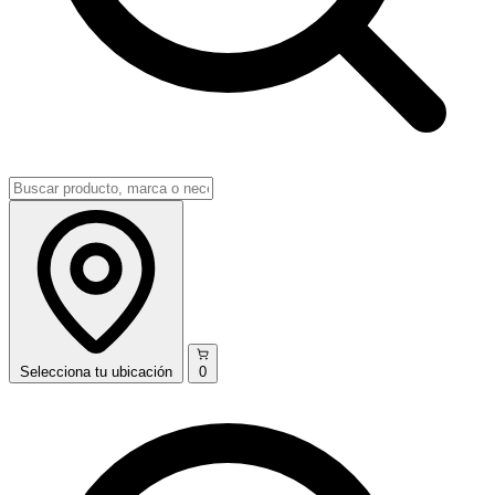
Selecciona
tu ubicación
0