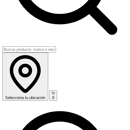
Selecciona
tu ubicación
0