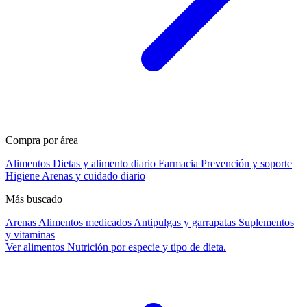
Compra por área
Alimentos
Dietas y alimento diario
Farmacia
Prevención y soporte
Higiene
Arenas y cuidado diario
Más buscado
Arenas
Alimentos medicados
Antipulgas y garrapatas
Suplementos
y vitaminas
Ver alimentos
Nutrición por especie y tipo de dieta.