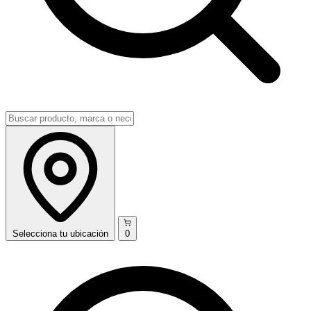
Selecciona
tu ubicación
0