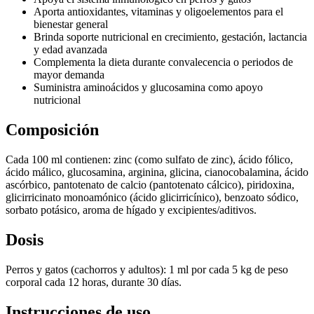
Aporta antioxidantes, vitaminas y oligoelementos para el
bienestar general
Brinda soporte nutricional en crecimiento, gestación, lactancia
y edad avanzada
Complementa la dieta durante convalecencia o periodos de
mayor demanda
Suministra aminoácidos y glucosamina como apoyo
nutricional
Composición
Cada 100 ml contienen: zinc (como sulfato de zinc), ácido fólico,
ácido málico, glucosamina, arginina, glicina, cianocobalamina, ácido
ascórbico, pantotenato de calcio (pantotenato cálcico), piridoxina,
glicirricinato monoamónico (ácido glicirricínico), benzoato sódico,
sorbato potásico, aroma de hígado y excipientes/aditivos.
Dosis
Perros y gatos (cachorros y adultos): 1 ml por cada 5 kg de peso
corporal cada 12 horas, durante 30 días.
Instrucciones de uso