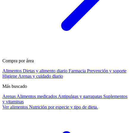
Compra por área
Alimentos
Dietas y alimento diario
Farmacia
Prevención y soporte
Higiene
Arenas y cuidado diario
Más buscado
Arenas
Alimentos medicados
Antipulgas y garrapatas
Suplementos
y vitaminas
Ver alimentos
Nutrición por especie y tipo de dieta.