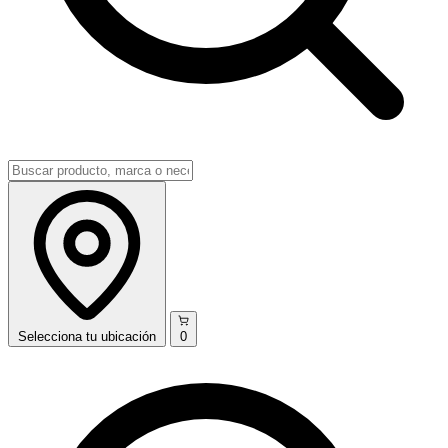
Selecciona
tu ubicación
0