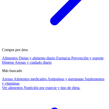
Compra por área
Alimentos
Dietas y alimento diario
Farmacia
Prevención y soporte
Higiene
Arenas y cuidado diario
Más buscado
Arenas
Alimentos medicados
Antipulgas y garrapatas
Suplementos
y vitaminas
Ver alimentos
Nutrición por especie y tipo de dieta.