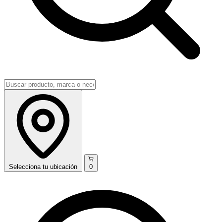
Selecciona
tu ubicación
0