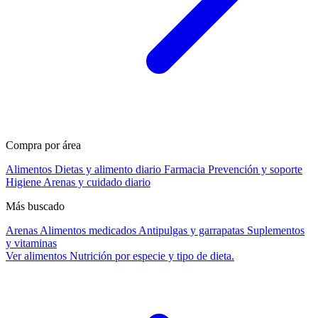
Compra por área
Alimentos
Dietas y alimento diario
Farmacia
Prevención y soporte
Higiene
Arenas y cuidado diario
Más buscado
Arenas
Alimentos medicados
Antipulgas y garrapatas
Suplementos
y vitaminas
Ver alimentos
Nutrición por especie y tipo de dieta.