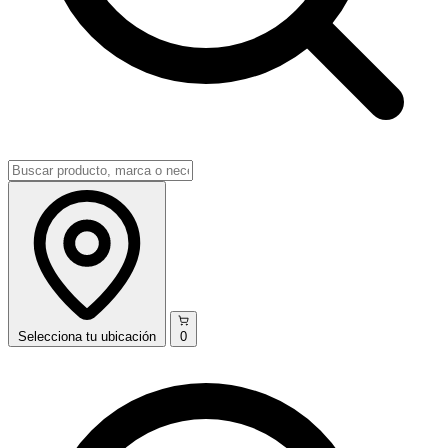
Selecciona
tu ubicación
0