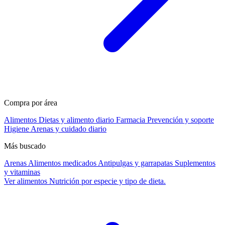
Compra por área
Alimentos
Dietas y alimento diario
Farmacia
Prevención y soporte
Higiene
Arenas y cuidado diario
Más buscado
Arenas
Alimentos medicados
Antipulgas y garrapatas
Suplementos
y vitaminas
Ver alimentos
Nutrición por especie y tipo de dieta.