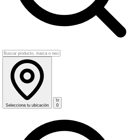
Selecciona
tu ubicación
0