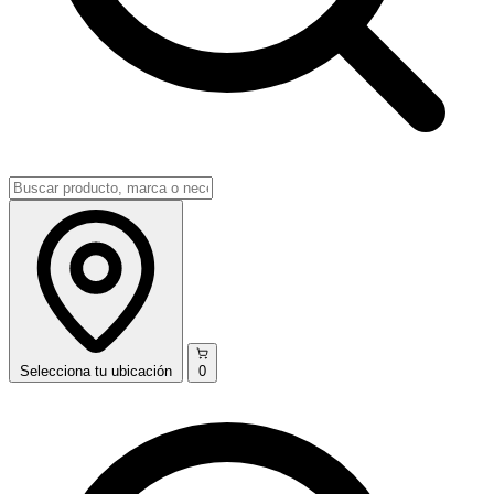
Selecciona
tu ubicación
0