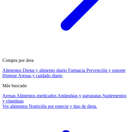
Compra por área
Alimentos
Dietas y alimento diario
Farmacia
Prevención y soporte
Higiene
Arenas y cuidado diario
Más buscado
Arenas
Alimentos medicados
Antipulgas y garrapatas
Suplementos
y vitaminas
Ver alimentos
Nutrición por especie y tipo de dieta.