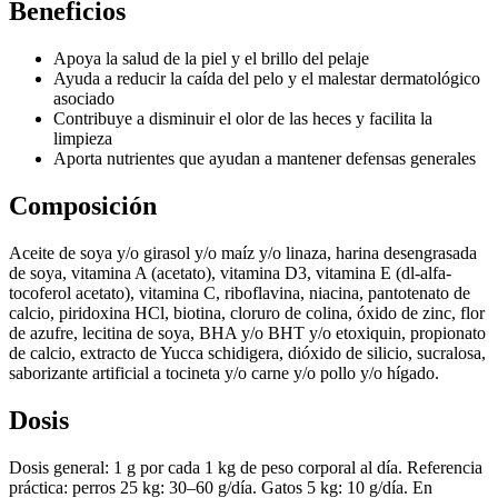
Beneficios
Apoya la salud de la piel y el brillo del pelaje
Ayuda a reducir la caída del pelo y el malestar dermatológico
asociado
Contribuye a disminuir el olor de las heces y facilita la
limpieza
Aporta nutrientes que ayudan a mantener defensas generales
Composición
Aceite de soya y/o girasol y/o maíz y/o linaza, harina desengrasada
de soya, vitamina A (acetato), vitamina D3, vitamina E (dl-alfa-
tocoferol acetato), vitamina C, riboflavina, niacina, pantotenato de
calcio, piridoxina HCl, biotina, cloruro de colina, óxido de zinc, flor
de azufre, lecitina de soya, BHA y/o BHT y/o etoxiquin, propionato
de calcio, extracto de Yucca schidigera, dióxido de silicio, sucralosa,
saborizante artificial a tocineta y/o carne y/o pollo y/o hígado.
Dosis
Dosis general: 1 g por cada 1 kg de peso corporal al día. Referencia
práctica: perros 25 kg: 30–60 g/día. Gatos 5 kg: 10 g/día. En