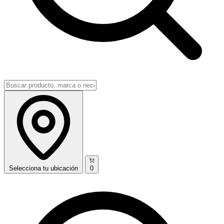
Selecciona
tu ubicación
0