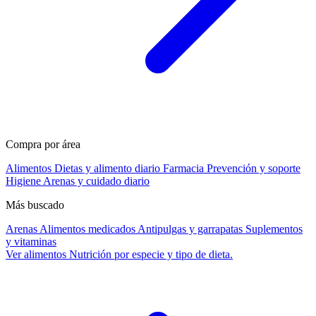
Compra por área
Alimentos
Dietas y alimento diario
Farmacia
Prevención y soporte
Higiene
Arenas y cuidado diario
Más buscado
Arenas
Alimentos medicados
Antipulgas y garrapatas
Suplementos
y vitaminas
Ver alimentos
Nutrición por especie y tipo de dieta.