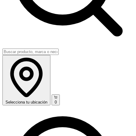
Selecciona
tu ubicación
0