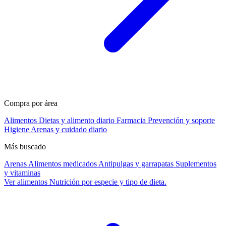
Compra por área
Alimentos
Dietas y alimento diario
Farmacia
Prevención y soporte
Higiene
Arenas y cuidado diario
Más buscado
Arenas
Alimentos medicados
Antipulgas y garrapatas
Suplementos
y vitaminas
Ver alimentos
Nutrición por especie y tipo de dieta.