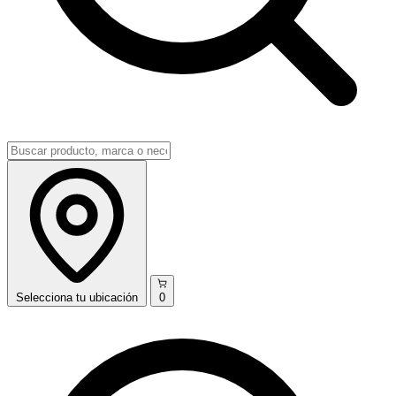
Selecciona
tu ubicación
0