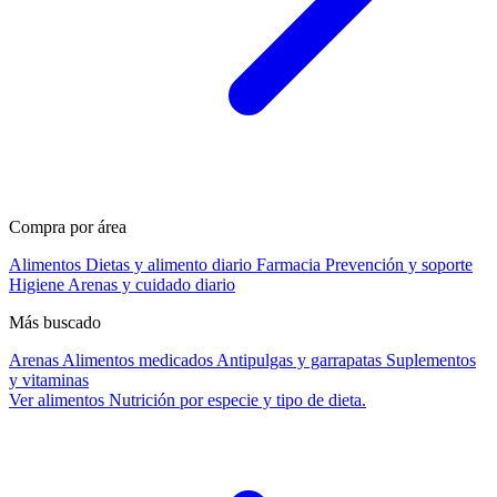
Compra por área
Alimentos
Dietas y alimento diario
Farmacia
Prevención y soporte
Higiene
Arenas y cuidado diario
Más buscado
Arenas
Alimentos medicados
Antipulgas y garrapatas
Suplementos
y vitaminas
Ver alimentos
Nutrición por especie y tipo de dieta.