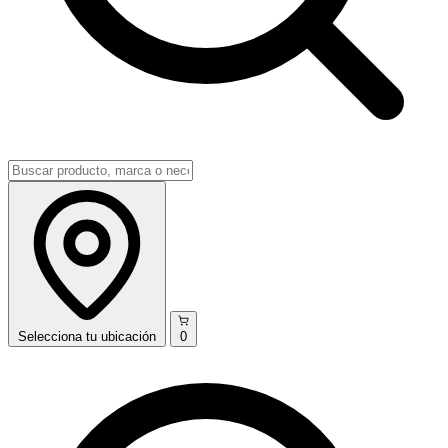
Selecciona
tu ubicación
0