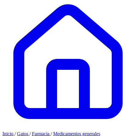
Inicio
/
Gatos
/
Farmacia
/
Medicamentos generales