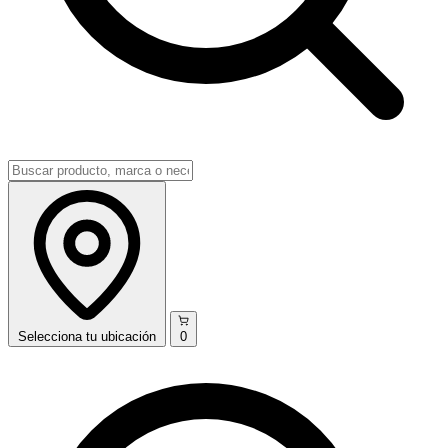
Selecciona
tu ubicación
0